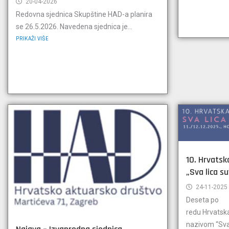
20-04-2026
Redovna sjednica Skupštine HAD-a planira
se 26.5.2026. Navedena sjednica je...
PRIKAŽI VIŠE
10. Hrvatsk
„Sva lica s
24-11-2025
Deseta po
redu Hrvatsk
nazivom “Sva 