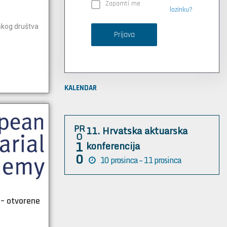
Zapamti me
lozinku?
skog društva
Prijava
KALENDAR
PR
11. Hrvatska aktuarska
O
1
konferencija
0
10 prosinca – 11 prosinca
 – otvorene