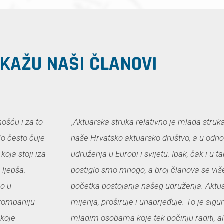
 KAŽU NAŠI ČLANOVI
nošću i za to
„Aktuarska struka relativno je mlada struka
rlo često čuje
naše Hrvatsko aktuarsko društvo, a u odno
oja stoji iza
udruženja u Europi i svijetu. Ipak, čak i u
 ljepša.
postiglo smo mnogo, a broj članova se vi
no u
početka postojanja našeg udruženja. Aktua
e kompaniju
mijenja, proširuje i unaprjeđuje. To je sigu
 koje
mladim osobama koje tek počinju raditi, al