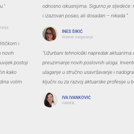
u."
odnosno iskusnijima. Sigurno je sljedeće: 
i izazovan posao, ali dosadan – nikada.“
ranje
INES ŠIKIĆ
Wiener osiguranje
litičkom i
a novih
"Užurbani tehnološki napredak aktuarima o
uvijek postoji
preuzimanje novih poslovnih uloga. Inventi
ačin kako
ulaganje u stručno usavršavanje i nadogra
odina volim
ključni su za razvoj aktuarske profesije u 
IVA IVANKOVIĆ
HANFA