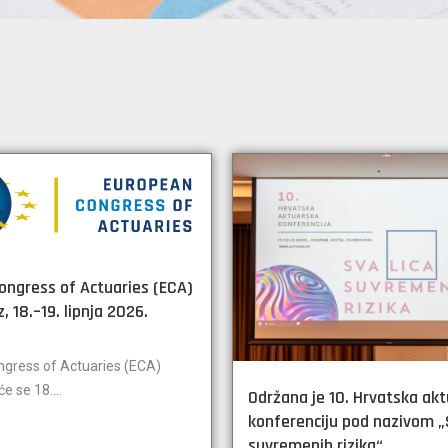
ongress of Actuaries (ECA)
, 18.–19. lipnja 2026.
gress of Actuaries (ECA)
e se 18....
Održana je 10. Hrvatska ak
konferenciju pod nazivom „
suvremenih rizika“