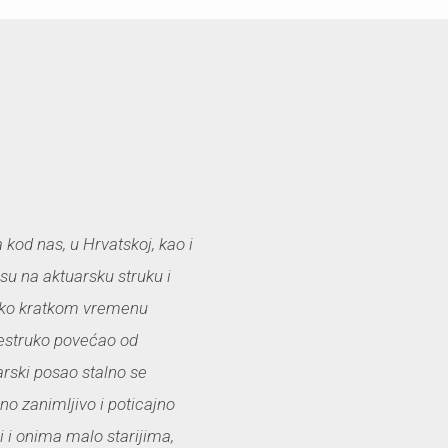
 kod nas, u Hrvatskoj, kao i
su na aktuarsku struku i
 tako kratkom vremenu
šestruko povećao od
rski posao stalno se
rno zanimljivo i poticajno
i i onima malo starijima,