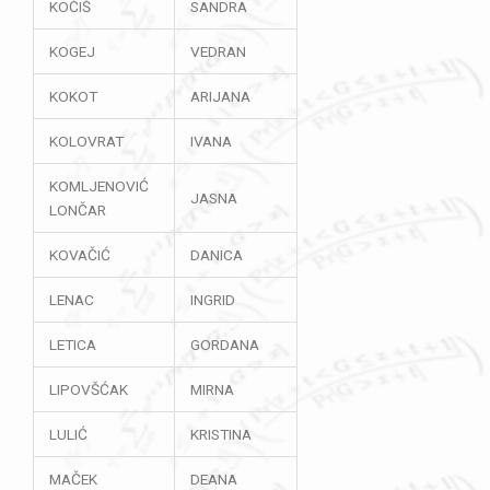
KOČIŠ
SANDRA
KOGEJ
VEDRAN
KOKOT
ARIJANA
KOLOVRAT
IVANA
KOMLJENOVIĆ
JASNA
LONČAR
KOVAČIĆ
DANICA
LENAC
INGRID
LETICA
GORDANA
LIPOVŠĆAK
MIRNA
LULIĆ
KRISTINA
MAČEK
DEANA