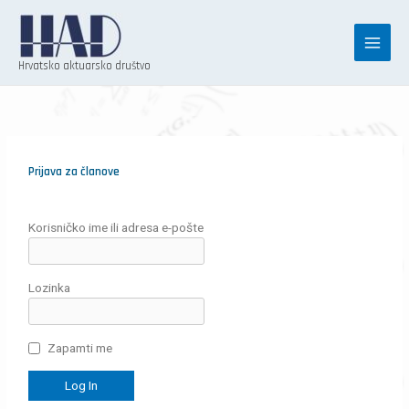
Skip
to
content
Hrvatsko aktuarsko društvo
Prijava za članove
Korisničko ime ili adresa e-pošte
Lozinka
Zapamti me