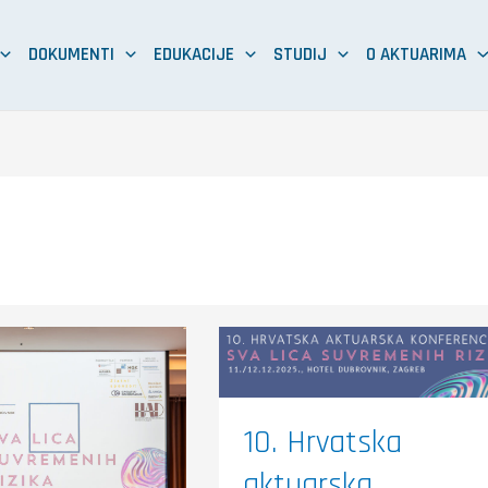
DOKUMENTI
EDUKACIJE
STUDIJ
O AKTUARIMA
10.
Hrvatska
aktuarska
a
konferencija
ka
„Sva
ciju
lica
suvremenih
10. Hrvatska
rizika“
aktuarska