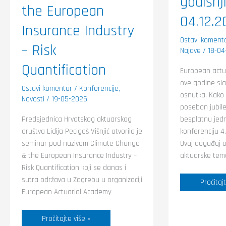
godišnj
the European
04.12.2
Insurance Industry
Ostavi koment
– Risk
Najave
/
18-04
Quantification
European actu
ove godine slav
Ostavi komentar
/
Konferencije
,
osnutka. Kako b
Novosti
/
19-05-2025
poseban jubilej
besplatnu jed
Predsjednica Hrvatskog aktuarskog
konferenciju 4
društva Lidija Pecigoš Višnjić otvorila je
Ovaj događaj o
seminar pod nazivom Climate Change
aktuarske tem
& the European Insurance Industry –
Risk Quantification koji se danas i
sutra održava u Zagrebu u organizaciji
Pročitajt
European Actuarial Academy
Pročitajte više »