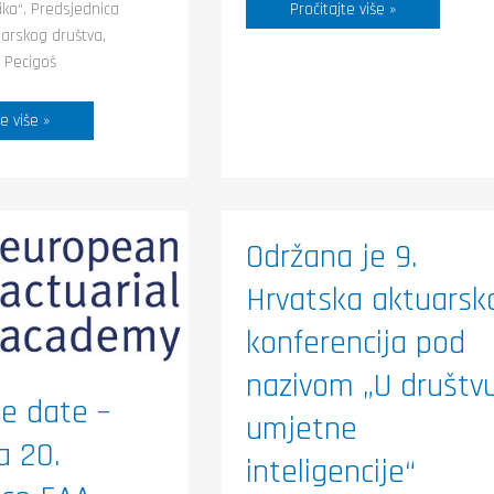
Pročitajte više »
ika“. Predsjednica
arskog društva,
 Pecigoš
e više »
Održana
Održana je 9.
je
9.
a
Hrvatska aktuarsk
Hrvatska
aktuarska
ce
konferencija
konferencija pod
pod
25.
nazivom
nazivom „U društv
„U
društvu
e date –
umjetne
umjetne
inteligencije“
a 20.
inteligencije“