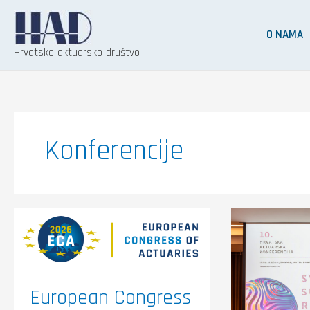
Skip
to
O NAMA
content
Hrvatsko aktuarsko društvo
Konferencije
European
Održana
Congress
je
of
10.
Actuaries
Hrvatsk
(ECA)
aktuars
2026
konferen
–
pod
Pariz,
nazivom
European Congress
18.–
„Sva
19.
lica