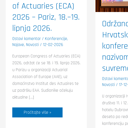
lipnja
suvreme
of Actuaries (ECA)
2026.
rizika“
2026 – Pariz, 18.–19.
Održana
lipnja 2026.
Hrvatsk
Ostavi komentar
/
Konferencije
,
konfere
Najave
,
Novosti
/
12-02-2026
nazivom
European Congress of Actuaries (ECA)
2026, održat će se 18. i 19. lipnja 2026.
suvreme
u Parizu u organizaciji Actuarial
Association of Europe (AAE), uz
Ostavi koment
domaćinstvo Institut des Actuaires te
Novosti
/
17-1
uz podršku EAA. Sudionike očekuju
U organizaciji
aktualne […]
društva 11. i 1
hotelu Dubrovn
Pročitajte više »
deseta po red
konferenciju p