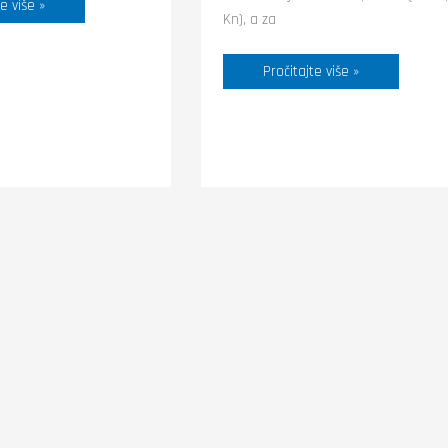
e više »
Kn), a za
Pročitajte više »