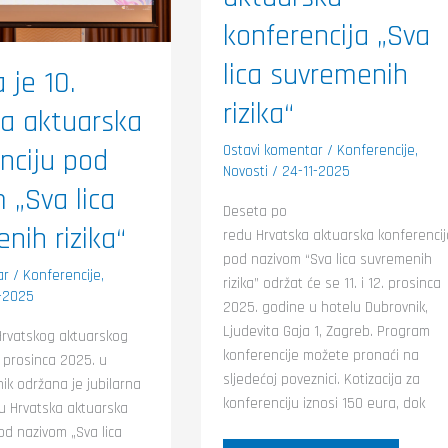
nih
konferencija „Sva
lica suvremenih
 je 10.
rizika“
a aktuarska
Ostavi komentar
/
Konferencije
,
nciju pod
Novosti
/
24-11-2025
 „Sva lica
Deseta po
nih rizika“
redu Hrvatska aktuarska konferenci
pod nazivom “Sva lica suvremenih
ar
/
Konferencije
,
rizika” održat će se 11. i 12. prosinca
2-2025
2025. godine u hotelu Dubrovnik,
Ljudevita Gaja 1, Zagreb. Program
 Hrvatskog aktuarskog
konferencije možete pronaći na
2. prosinca 2025. u
sljedećoj poveznici. Kotizacija za
ik održana je jubilarna
konferenciju iznosi 150 eura, dok
u Hrvatska aktuarska
od nazivom „Sva lica