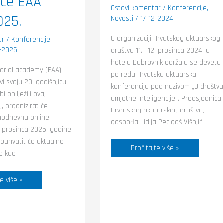
ice EAA
Ostavi komentar
/
Konferencije
,
025.
Novosti
/
17-12-2024
U organizaciji Hrvatskog aktuarskog
ar
/
Konferencije
,
-2025
društva 11. i 12. prosinca 2024. u
hotelu Dubrovnik održala se deveta
arial academy (EAA)
po redu Hrvatska aktuarska
i svoju 20. godišnjicu
konferenciju pod nazivom „U društvu
i obilježili ovaj
umjetne inteligencije“. Predsjednica
, organizirat će
Hrvatskog aktuarskog društva,
nodnevnu online
gospođa Lidija Pecigoš Višnjić
. prosinca 2025. godine.
buhvatit će aktualne
Pročitajte više »
e kao
e više »