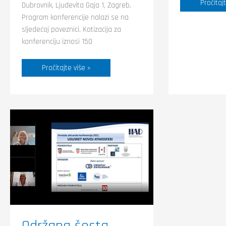
Pročitajt
Dubrovnik, Ljudevita Gaja 1, Zagreb.
Program konferencije nalazi se na
sljedećoj poveznici. Kotizacija za
konferenciju iznosi 150
Pročitajte više »
Održana
šesta
Hrvatska
aktuarska
konferencija
2021
Održana šesta