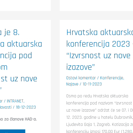
Hrvatska
 je 8.
Hrvatska aktuarsk
aktuarska
konferencija
a aktuarska
konferencija 2023 
a
2023
ka
–
cija
“Izvrsnost
ncija pod
“Izvrsnost uz nove
uz
om
nove
om
st
izazove”
izazove”
ost uz nove
Ostavi komentar
/
Konferencije
,
Najave
/
10-11-2023
”
Osma po redu Hrvatska aktuarska
ar
/
INTRANET
,
konferencija pod nazivom “Izvrsnost
Novosti
/
18-12-2023
uz nove izazove” održat će se 07. i 0
12. 2023. godine u hotelu Dubrovnik,
mo za članove HAD-a.
Ljudevita Gaja 1, Zagreb. Kotizacija z
konferenciju iznosi 170,00 Eur (1.280