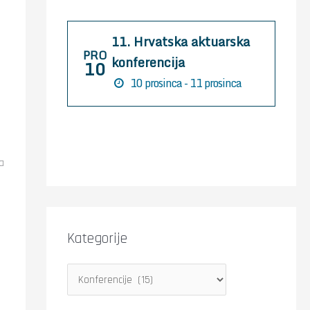
r
:
11. Hrvatska aktuarska
PRO
konferencija
10
10 prosinca - 11 prosinca
ja
Kategorije