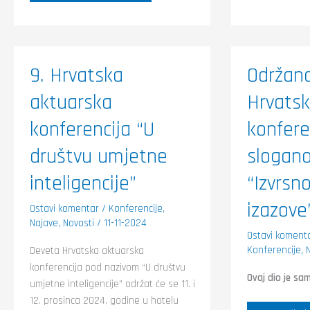
9.
Održana
9. Hrvatska
Održana
Hrvatska
je
aktuarska
8.
aktuarska
Hrvatsk
konferencija
Hrvatsk
“U
aktuars
društvu
konferen
konferencija “U
konfere
umjetne
pod
inteligencije”
slogan
društvu umjetne
slogan
“Izvrsno
uz
nove
inteligencije”
“Izvrsn
izazove”
izazove
Ostavi komentar
/
Konferencije
,
Najave
,
Novosti
/
11-11-2024
Ostavi koment
Konferencije
,
Deveta Hrvatska aktuarska
konferencija pod nazivom “U društvu
Ovaj dio je sa
umjetne inteligencije” održat će se 11. i
12. prosinca 2024. godine u hotelu