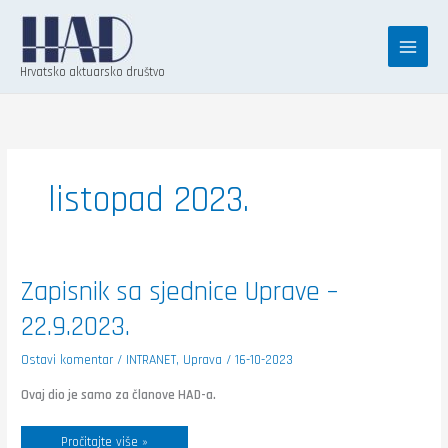
Skip
K
to
a
content
t
Hrvatsko aktuarsko društvo
e
g
o
r
listopad 2023.
i
j
e
Zapisnik
Zapisnik sa sjednice Uprave –
sa
sjednice
22.9.2023.
Uprave
–
22.9.2023.
Ostavi komentar
/
INTRANET
,
Uprava
/
16-10-2023
Ovaj dio je samo za članove HAD-a.
Pročitajte više »