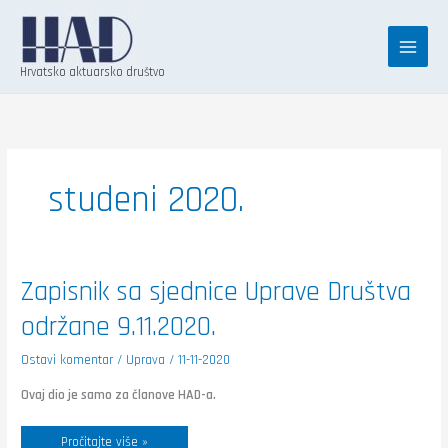
Skip
K
to
a
content
t
Hrvatsko aktuarsko društvo
e
g
o
r
studeni 2020.
i
j
e
Zapisnik
Zapisnik sa sjednice Uprave Društva
sa
sjednice
održane 9.11.2020.
Uprave
Društva
održane
9.11.2020.
Ostavi komentar
/
Uprava
/
11-11-2020
Ovaj dio je samo za članove HAD-a.
Pročitajte više »