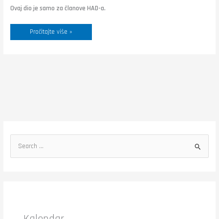
Ovaj dio je samo za članove HAD-a.
Pročitajte više »
S
e
a
r
c
h