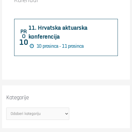
Kalendar
f
o
r
11. Hrvatska aktuarska
:
PR
konferencija
O
10
10 prosinca - 11 prosinca
Kategorije