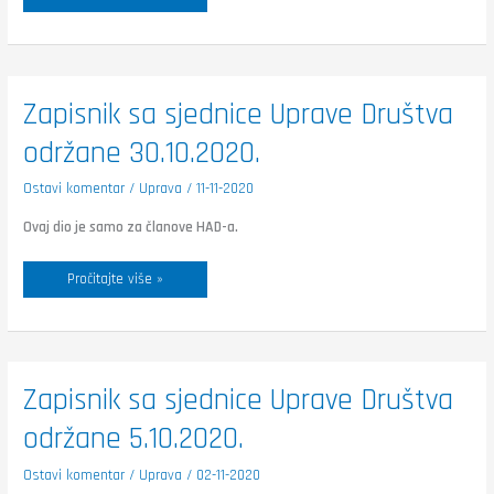
Zapisnik
Zapisnik sa sjednice Uprave Društva
sa
sjednice
održane 30.10.2020.
Uprave
Društva
održane
30.10.2020.
Ostavi komentar
/
Uprava
/
11-11-2020
Ovaj dio je samo za članove HAD-a.
Pročitajte više »
Zapisnik
Zapisnik sa sjednice Uprave Društva
sa
sjednice
održane 5.10.2020.
Uprave
Društva
održane
5.10.2020.
Ostavi komentar
/
Uprava
/
02-11-2020