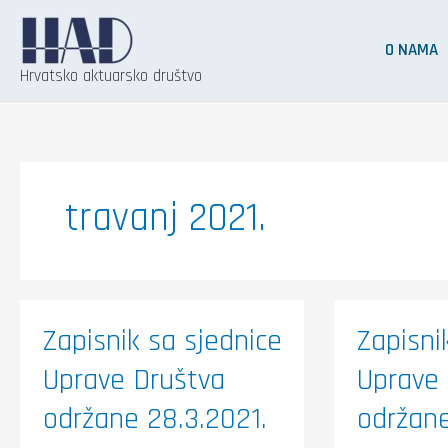
Skip
to
O NAMA
content
Hrvatsko aktuarsko društvo
travanj 2021.
Zapisnik
Zapisnik
Zapisnik sa sjednice
Zapisni
sa
sa
sjednice
sjednice
Uprave Društva
Uprave 
Uprave
Uprave
Društva
Društva
održane
održane
održane 28.3.2021.
održane
28.3.2021.
12.3.202