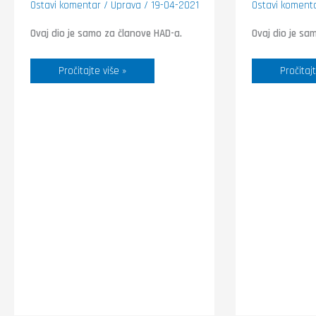
Ostavi komentar
/
Uprava
/
19-04-2021
Ostavi koment
Ovaj dio je samo za članove HAD-a.
Ovaj dio je sa
Pročitajte više »
Pročitajt