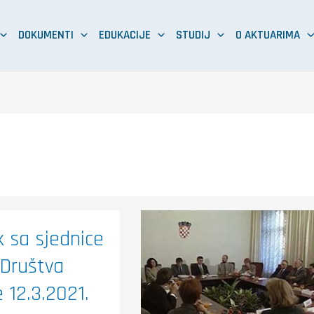
DOKUMENTI
EDUKACIJE
STUDIJ
O AKTUARIMA
25
godina
k sa sjednice
postojanja
HAD-
a
Društva
 12.3.2021.
1.