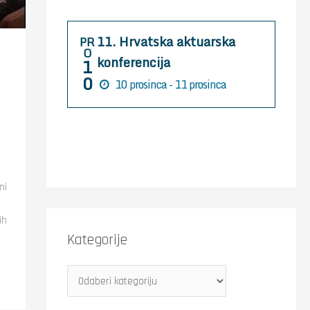
r
:
11. Hrvatska aktuarska
PR
O
konferencija
1
0
10 prosinca - 11 prosinca
ni
ih
Kategorije