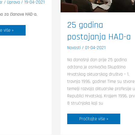
ar
/
Uprava
/
19-04-2021
mo za članove HAD-a.
25 godina
e više »
postojanja HAD-a
Novosti
/
01-04-2021
Na današnji dan prije 25 godina
održana je osnivačka Skupština
Hrvatskog aktuarskog društva – 1.
travnja 1996. godine! Time su stvore
temelji razvoja aktuarske profesije u
Republici Hrvatskoj. Krajem 1996. prv
8 stručnjaka koji su
Pročitajte više »