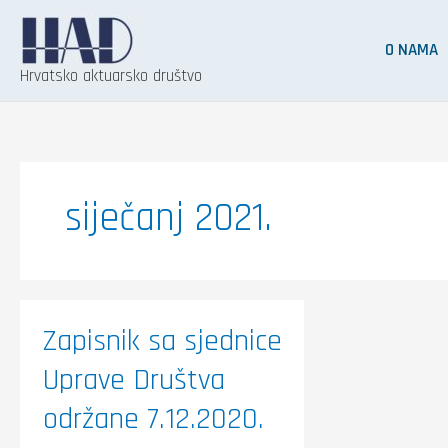
Skip
to
O NAMA
content
Hrvatsko aktuarsko društvo
siječanj 2021.
Zapisnik
Zapisnik sa sjednice
sa
sjednice
Uprave Društva
Uprave
Društva
održane
održane 7.12.2020.
7.12.2020.