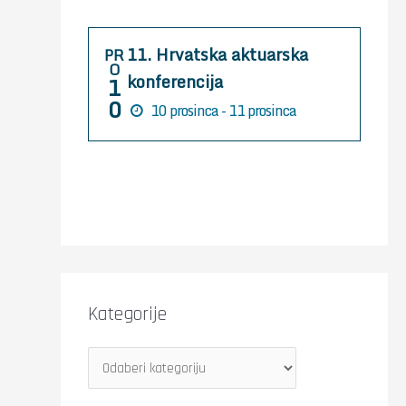
r
:
11. Hrvatska aktuarska
PR
O
konferencija
1
0
10 prosinca - 11 prosinca
Kategorije