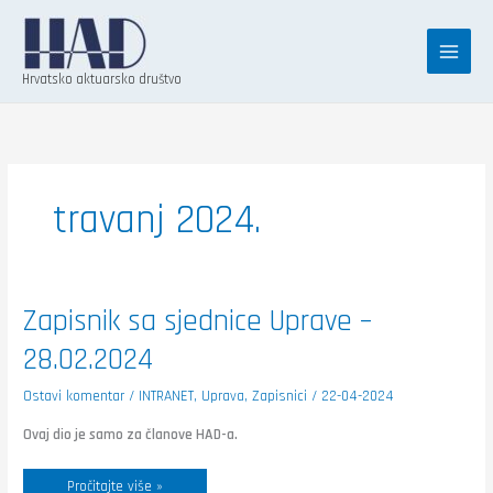
Skip
K
to
a
content
t
Hrvatsko aktuarsko društvo
e
g
o
r
travanj 2024.
i
j
e
Zapisnik
Zapisnik sa sjednice Uprave –
sa
sjednice
28.02.2024
Uprave
–
28.02.2024
Ostavi komentar
/
INTRANET
,
Uprava
,
Zapisnici
/
22-04-2024
Ovaj dio je samo za članove HAD-a.
Pročitajte više »