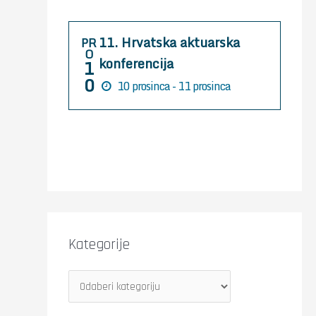
r
:
11. Hrvatska aktuarska
PR
O
konferencija
1
0
10 prosinca - 11 prosinca
Kategorije