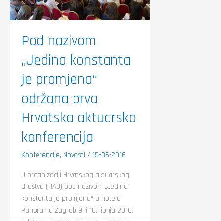
konferencija
Pod nazivom
„Jedina konstanta
je promjena“
održana prva
Hrvatska aktuarska
konferencija
Konferencije
,
Novosti
/
15-06-2016
U organizaciji Hrvatskog aktuarskog
društva (HAD) pod nazivom „Jedina
konstanta je promjena“ u hotelu
Panorama Zagreb 9. i 10. lipnja 2016.