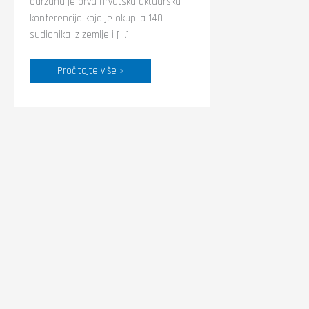
održana je prva Hrvatska aktuarska
konferencija koja je okupila 140
sudionika iz zemlje i […]
Pročitajte više »