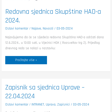
Redovna sjednica Skupštine HAD-a
2024.
Ostavi komentar
/
Najave
,
Novosti
/
03-05-2024
Najavljujemo da će se sljedeća redovna Skupština HAD-a održati dana
12.6.2024., u 13:00 sati, u Vijećnici HGK ( Roosveltov trg 2). Prijedlog
dnevnog reda se nalazi u nastavku:
Pročitajte više »
Zapisnik
Zapisnik sa sjednica Uprave –
sa
sjednica
22.04.2024
Uprave
–
22.04.2024
Ostavi komentar
/
INTRANET
,
Uprava
,
Zapisnici
/
03-05-2024