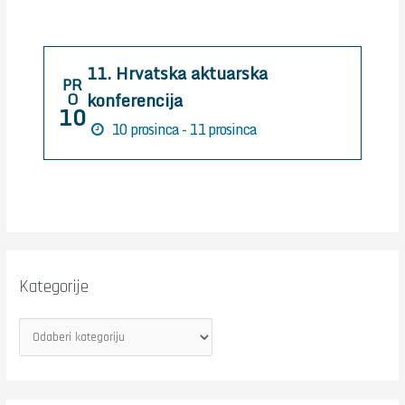
f
o
r
11. Hrvatska aktuarska
:
PR
konferencija
O
10
10 prosinca - 11 prosinca
Kategorije