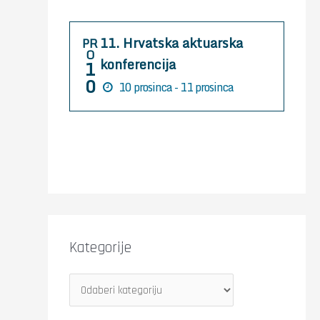
r
:
11. Hrvatska aktuarska
PR
O
konferencija
1
0
10 prosinca - 11 prosinca
Kategorije