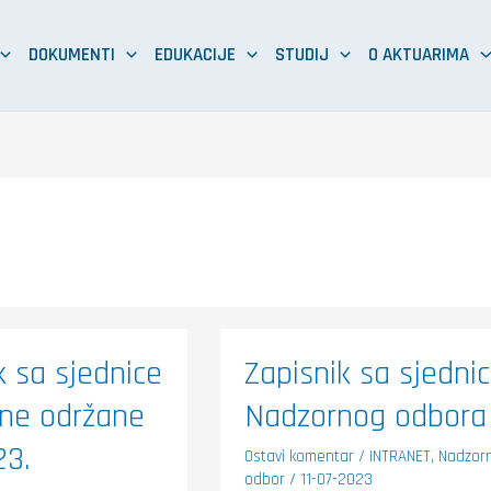
DOKUMENTI
EDUKACIJE
STUDIJ
O AKTUARIMA
Zapisnik
k sa sjednice
Zapisnik sa sjedni
sa
sjednice
ine održane
Nadzornog odbora
ne
Nadzornog
odbora
3.
23.
Ostavi komentar
/
INTRANET
,
Nadzorn
odbor
/
11-07-2023