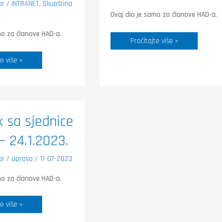
ar
/
INTRANET
,
Skupština
Ovaj dio je samo za članove HAD-a.
mo za članove HAD-a.
Pročitajte više »
e više »
k sa sjednice
– 24.1.2023.
3.
ar
/
Uprava
/
11-07-2023
mo za članove HAD-a.
e više »