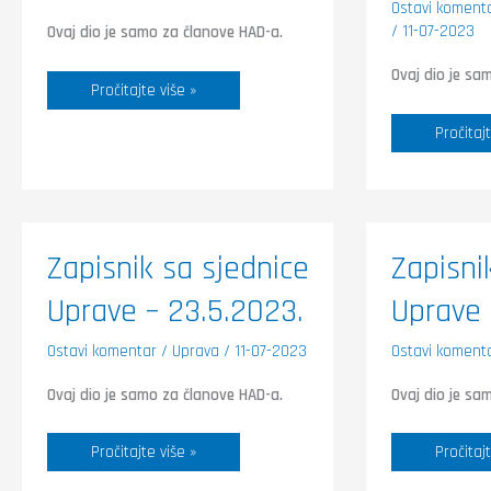
Ostavi koment
/
11-07-2023
Ovaj dio je samo za članove HAD-a.
Ovaj dio je sa
Pročitajte više »
Pročitajt
Zapisnik
Zapisnik
Zapisnik sa sjednice
Zapisni
sa
sa
sjednice
sjednice
Uprave – 23.5.2023.
Uprave 
Uprave
Uprave
–
–
23.5.2023.
24.1.202
Ostavi komentar
/
Uprava
/
11-07-2023
Ostavi koment
Ovaj dio je samo za članove HAD-a.
Ovaj dio je sa
Pročitajte više »
Pročitajt