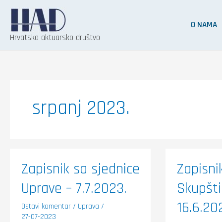
Skip
to
O NAMA
content
Hrvatsko aktuarsko društvo
srpanj 2023.
Zapisnik
Zapisnik
Zapisnik sa sjednice
Zapisni
sa
sa
sjednice
sjednice
Uprave – 7.7.2023.
Skupšt
Uprave
Skupšti
–
održane
7.7.2023.
16.6.202
16.6.20
Ostavi komentar
/
Uprava
/
27-07-2023