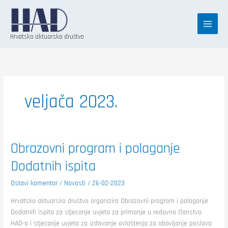
Skip
K
to
a
content
t
Hrvatsko aktuarsko društvo
e
g
o
r
veljača 2023.
i
j
e
Obrazovni
Obrazovni program i polaganje
program
i
Dodatnih ispita
polaganje
Dodatnih
ispita
Ostavi komentar
/
Novosti
/
26-02-2023
Hrvatsko aktuarsko društvo organizira Obrazovni program i polaganje
Dodatnih ispita za stjecanje uvjeta za primanje u redovno članstvo
HAD-a i stjecanje uvjeta za izdavanje ovlaštenja za obavljanje poslova