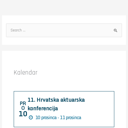
S
e
a
r
c
h
Kalendar
f
o
r
11. Hrvatska aktuarska
:
PR
konferencija
O
10
10 prosinca - 11 prosinca