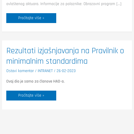
ovlaštenog aktuara. Informacije za polaznike: Obrazovni program […]
Pročitajte više »
Rezultati
Rezultati izjašnjavanja na Pravilnik o
izjašnjavanja
na
minimalnim standardima
Pravilnik
o
minimalnim
standardima
Ostavi komentar
/
INTRANET
/
26-02-2023
Ovaj dio je samo za članove HAD-a.
Pročitajte više »