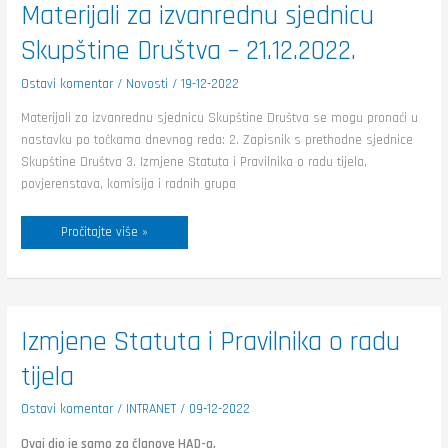
Materijali
Materijali za izvanrednu sjednicu
za
izvanrednu
Skupštine Društva – 21.12.2022.
sjednicu
Skupštine
Društva
–
Ostavi komentar
/
Novosti
/
19-12-2022
21.12.2022.
Materijali za izvanrednu sjednicu Skupštine Društva se mogu pronaći u
nastavku po točkama dnevnog reda: 2. Zapisnik s prethodne sjednice
Skupštine Društva 3. Izmjene Statuta i Pravilnika o radu tijela,
povjerenstava, komisija i radnih grupa
Pročitajte više »
Izmjene
Izmjene Statuta i Pravilnika o radu
Statuta
i
tijela
Pravilnika
o
radu
tijela
Ostavi komentar
/
INTRANET
/
09-12-2022
Ovaj dio je samo za članove HAD-a.