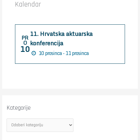
h
Kalendar
f
o
r
11. Hrvatska aktuarska
:
PR
konferencija
O
10
10 prosinca - 11 prosinca
Kategorije