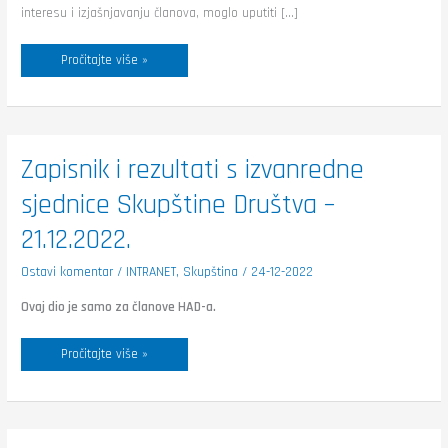
interesu i izjašnjavanju članova, moglo uputiti […]
Pročitajte više »
Zapisnik
Zapisnik i rezultati s izvanredne
i
rezultati
sjednice Skupštine Društva –
s
izvanredne
sjednice
21.12.2022.
Skupštine
Društva
–
Ostavi komentar
/
INTRANET
,
Skupština
/
24-12-2022
21.12.2022.
Ovaj dio je samo za članove HAD-a.
Pročitajte više »