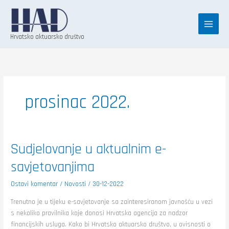
Skip
K
to
a
content
t
Hrvatsko aktuarsko društvo
e
g
o
r
prosinac 2022.
i
j
e
Sudjelovanje
Sudjelovanje u aktualnim e-
u
aktualnim
savjetovanjima
e-
savjetovanjima
Ostavi komentar
/
Novosti
/
30-12-2022
Trenutno je u tijeku e-savjetovanje sa zainteresiranom javnošću u vezi
s nekoliko pravilnika koje donosi Hrvatska agencija za nadzor
financijskih usluga. Kako bi Hrvatsko aktuarsko društvo, u ovisnosti o