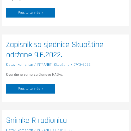
Pročitajte više »
Zapisnik
Zapisnik sa sjednice Skupštine
sa
sjednice
održane 9.6.2022.
Skupštine
održane
9.6.2022.
Ostavi komentar
/
INTRANET
,
Skupština
/
07-12-2022
Ovaj dio je samo za članove HAD-a.
Pročitajte više »
Snimke
Snimke R radionica
R
radionica
Ostavi komentar
/
INTRANET
/
07-12-2022