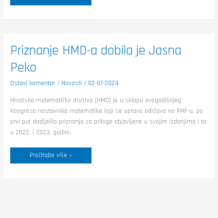
Priznanje
Priznanje HMD-a dobila je Jasna
HMD-
a
Peko
dobila
je
Jasna
Peko
Ostavi komentar
/
Novosti
/
02-07-2024
Hrvatsko matematičko društvo (HMD) je u sklopu ovogodišnjeg
Kongresa nastavnika matematike koji se upravo održava na PMF-u, po
prvi put dodijelilo priznanja za priloge objavljene u svojim izdanjima i to
u 2022. i 2023. godini.
Pročitajte više »