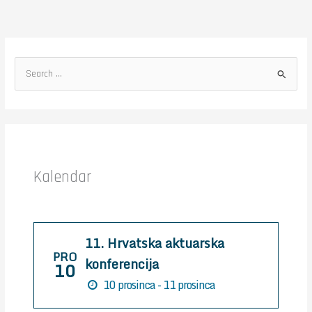
S
e
a
r
c
h
Kalendar
f
o
r
11. Hrvatska aktuarska
:
PRO
konferencija
10
10 prosinca - 11 prosinca