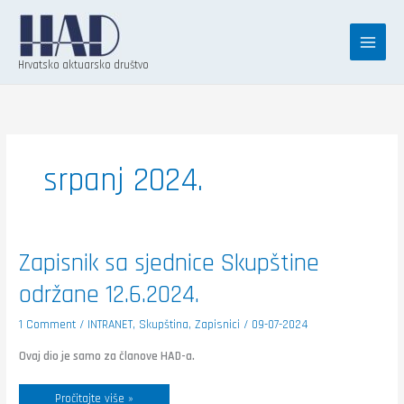
Skip
K
to
a
content
t
Hrvatsko aktuarsko društvo
e
g
o
r
srpanj 2024.
i
j
e
Zapisnik
Zapisnik sa sjednice Skupštine
sa
sjednice
održane 12.6.2024.
Skupštine
održane
12.6.2024.
1 Comment
/
INTRANET
,
Skupština
,
Zapisnici
/
09-07-2024
Ovaj dio je samo za članove HAD-a.
Pročitajte više »