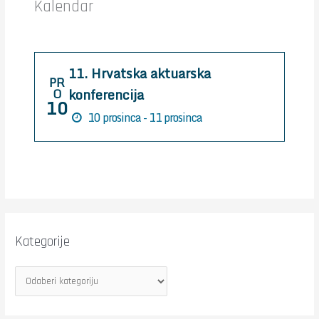
Kalendar
f
o
r
11. Hrvatska aktuarska
:
PR
konferencija
O
10
10 prosinca - 11 prosinca
Kategorije