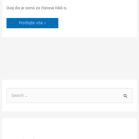
Ovaj dio je samo za članove HAD-a.
Pročitajte više »
S
e
a
r
c
h