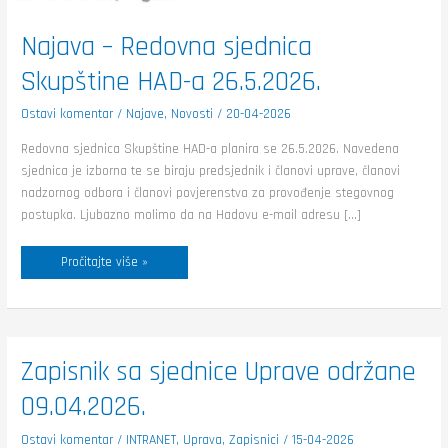
Najava – Redovna sjednica
Skupštine HAD-a 26.5.2026.
Ostavi komentar
/
Najave
,
Novosti
/
20-04-2026
Redovna sjednica Skupštine HAD-a planira se 26.5.2026. Navedena
sjednica je izborna te se biraju predsjednik i članovi uprave, članovi
nadzornog odbora i članovi povjerenstva za provođenje stegovnog
postupka. Ljubazno molimo da na Hadovu e-mail adresu […]
Pročitajte više »
Zapisnik
Zapisnik sa sjednice Uprave održane
sa
sjednice
09.04.2026.
Uprave
održane
09.04.2026.
Ostavi komentar
/
INTRANET
,
Uprava
,
Zapisnici
/
15-04-2026