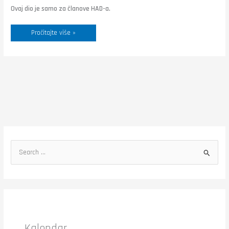
smrtnosti
Ovaj dio je samo za članove HAD-a.
Pročitajte više »
S
e
a
r
c
h
Kalendar