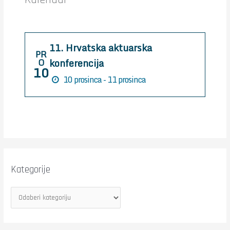
f
o
r
11. Hrvatska aktuarska
:
PR
konferencija
O
10
10 prosinca - 11 prosinca
Kategorije