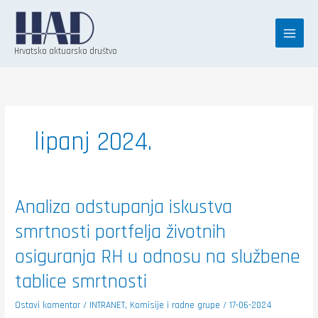
Skip
K
to
a
content
t
Hrvatsko aktuarsko društvo
e
g
o
r
lipanj 2024.
i
j
e
Analiza
Analiza odstupanja iskustva
odstupanja
iskustva
smrtnosti portfelja životnih
smrtnosti
portfelja
životnih
osiguranja RH u odnosu na službene
osiguranja
RH
u
tablice smrtnosti
odnosu
na
službene
Ostavi komentar
/
INTRANET
,
Komisije i radne grupe
/
17-06-2024
tablice