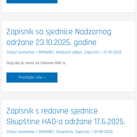
Zapisnik
Zapisnik sa sjednice Nadzornog
sa
sjednice
održane 23.10.2025. godine
Nadzornog
održane
23.10.2025.
godine
Ostavi komentar
/
INTRANET
,
Nadzorni odbor
,
Zapisnici
/
27-10-2025
Ovaj dio je samo za članove HAD-a.
Pročitajte više »
Zapisnik
Zapisnik s redovne sjednice
s
redovne
Skupštine HAD-a održane 17.6.2025.
sjednice
Skupštine
HAD-
a
Ostavi komentar
/
INTRANET
,
Skupština
,
Zapisnici
/
01-09-2025
održane