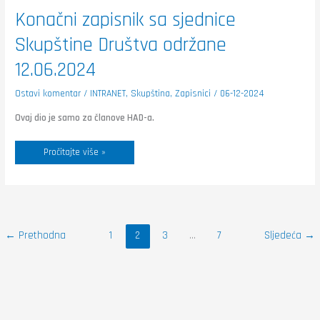
Konačni
Konačni zapisnik sa sjednice
zapisnik
sa
Skupštine Društva održane
sjednice
Skupštine
Društva
12.06.2024
održane
12.06.2024
Ostavi komentar
/
INTRANET
,
Skupština
,
Zapisnici
/
06-12-2024
Ovaj dio je samo za članove HAD-a.
Pročitajte više »
←
Prethodna
1
2
3
…
7
Sljedeća
→