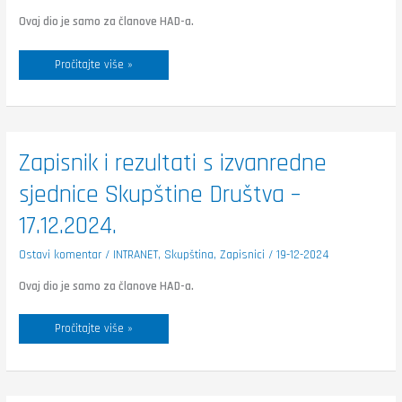
Ovaj dio je samo za članove HAD-a.
Pročitajte više »
Zapisnik
Zapisnik i rezultati s izvanredne
i
rezultati
sjednice Skupštine Društva –
s
izvanredne
sjednice
17.12.2024.
Skupštine
Društva
–
Ostavi komentar
/
INTRANET
,
Skupština
,
Zapisnici
/
19-12-2024
17.12.2024.
Ovaj dio je samo za članove HAD-a.
Pročitajte više »