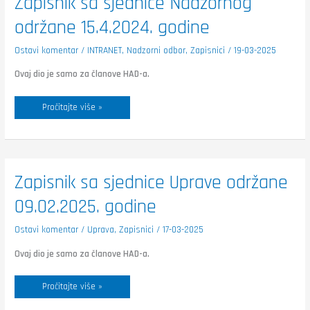
Zapisnik sa sjednice Nadzornog
sa
sjednice
održane 15.4.2024. godine
Nadzornog
održane
15.4.2024.
godine
Ostavi komentar
/
INTRANET
,
Nadzorni odbor
,
Zapisnici
/
19-03-2025
Ovaj dio je samo za članove HAD-a.
Pročitajte više »
Zapisnik
Zapisnik sa sjednice Uprave održane
sa
sjednice
09.02.2025. godine
Uprave
održane
09.02.2025.
godine
Ostavi komentar
/
Uprava
,
Zapisnici
/
17-03-2025
Ovaj dio je samo za članove HAD-a.
Pročitajte više »