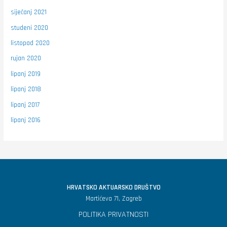
siječanj 2021
studeni 2020
listopad 2020
rujan 2020
lipanj 2019
lipanj 2018
lipanj 2017
lipanj 2016
HRVATSKO AKTUARSKO DRUŠTVO
Martićeva 71, Zagreb
POLITIKA PRIVATNOSTI