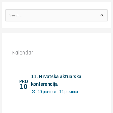
S
e
a
r
c
h
Kalendar
f
o
r
11. Hrvatska aktuarska
:
PRO
konferencija
10
10 prosinca - 11 prosinca