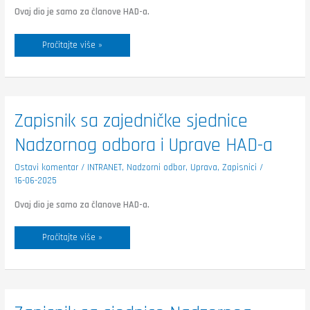
17.6.2025.
Ovaj dio je samo za članove HAD-a.
Pročitajte više »
Zapisnik
Zapisnik sa zajedničke sjednice
sa
zajedničke
Nadzornog odbora i Uprave HAD-a
sjednice
Nadzornog
odbora
i
Ostavi komentar
/
INTRANET
,
Nadzorni odbor
,
Uprava
,
Zapisnici
/
Uprave
16-06-2025
HAD-
a
Ovaj dio je samo za članove HAD-a.
Pročitajte više »
Zapisnik