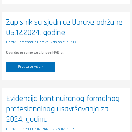
Zapisnik
Zapisnik sa sjednice Uprave održane
sa
sjednice
06.12.2024. godine
Uprave
održane
06.12.2024.
godine
Ostavi komentar
/
Uprava
,
Zapisnici
/
17-03-2025
Ovaj dio je samo za članove HAD-a.
Pročitajte više »
Evidencija
Evidencija kontinuiranog formalnog
kontinuiranog
formalnog
profesionalnog usavršavanja za
profesionalnog
usavršavanja
za
2024. godinu
2024.
godinu
Ostavi komentar
/
INTRANET
/
25-02-2025