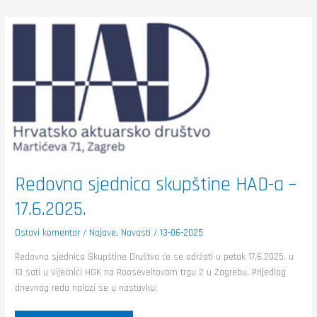
Redovna
sjednica
skupštine
HAD-
a
–
17.6.2025.
Redovna sjednica skupštine HAD-a –
17.6.2025.
Ostavi komentar
/
Najave
,
Novosti
/
13-06-2025
Redovna sjednica Skupštine Društva će se održati u petak 17.6.2025. u
13 sati u Vijećnici HGK na Rooseveltovom trgu 2 u Zagrebu. Prijedlog
dnevnog reda nalazi se u nastavku: