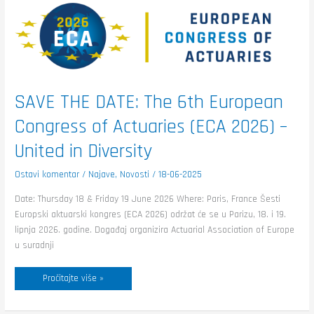
SAVE
THE
DATE:
The
6th European
Congress
of
Actuaries
(ECA
2026) –
United
SAVE THE DATE: The 6th European
in
Diversity
Congress of Actuaries (ECA 2026) –
United in Diversity
Ostavi komentar
/
Najave
,
Novosti
/
18-06-2025
Date: Thursday 18 & Friday 19 June 2026 Where: Paris, France Šesti
Europski aktuarski kongres (ECA 2026) održat će se u Parizu, 18. i 19.
lipnja 2026. godine. Događaj organizira Actuarial Association of Europe
u suradnji
Pročitajte više »