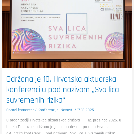
konferenciju
pod
nazivom
„Sva
lica
suvremenih
rizika“
Održana je 10. Hrvatska aktuarska
konferenciju pod nazivom „Sva lica
suvremenih rizika“
Ostavi komentar
/
Konferencije
,
Novosti
/
17-12-2025
U organizaciji Hrvatskog aktuarskog društva 11. i 12. prosinca 2025. u
hotelu Dubrovnik održana je jubilarna deseta po redu Hrvatska
aktuarska konferenciju pod nazivom „Sva lica suvremenih rizika“.