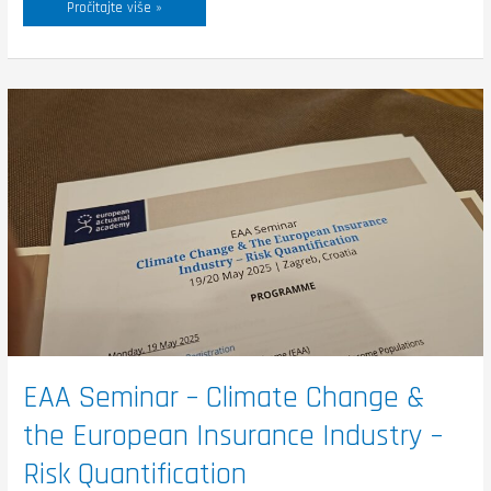
Pročitajte više »
EAA
Seminar
–
Climate
Change
&
the
European
Insurance
Industry
–
Risk
Quantification
EAA Seminar – Climate Change &
the European Insurance Industry –
Risk Quantification