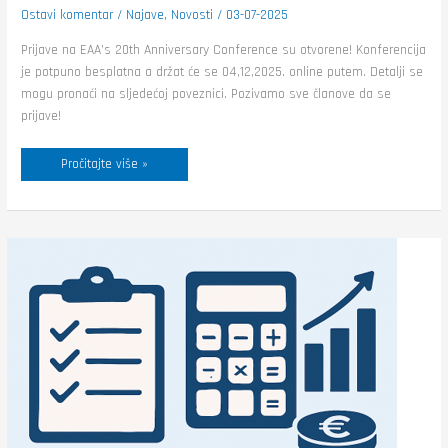
Ostavi komentar
/
Najave
,
Novosti
/
03-07-2025
Prijave na EAA’s 20th Anniversary Conference su otvorene! Konferencija
je potpuno besplatna a držat će se 04,12,2025. online putem. Detalji se
mogu pronaći na sljedećoj poveznici. Pozivamo sve članove da se
prijave!
Pročitajte više »
Raspored
predavanja
kolegija
„Računovodstvo
osiguranja
i
mirovinskog
osiguranja
u
RH“