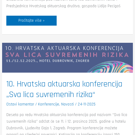
Predsjednica Hrvatskog aktuarskog društva, gospođa Lidija Pecigoš
Pročitajte više »
10.
Hrvatska
aktuarska
konferencija
„Sva
lica
suvremenih
rizika“
10. Hrvatska aktuarska konferencija
„Sva lica suvremenih rizika“
Ostavi komentar
/
Konferencije
,
Novosti
/
24-11-2025
Deseta po redu Hrvatska aktuarska konferencija pod nazivom “Sva lica
suvremenih rizika” održat će se 11. i 12. prosinca 2025. godine u hotelu
Dubrovnik, Ljudevita Gaja 1, Zagreb. Program konferencije možete
pronaći na sljedećoj poveznici. Kotizacija za konferenciju iznosi 150