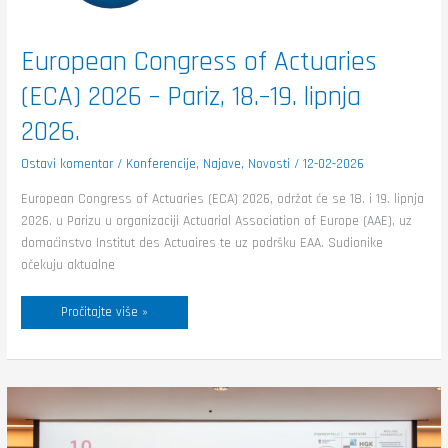
19.
lipnja
2026.
European Congress of Actuaries
(ECA) 2026 – Pariz, 18.–19. lipnja
2026.
Ostavi komentar
/
Konferencije
,
Najave
,
Novosti
/
12-02-2026
European Congress of Actuaries (ECA) 2026, održat će se 18. i 19. lipnja
2026. u Parizu u organizaciji Actuarial Association of Europe (AAE), uz
domaćinstvo Institut des Actuaires te uz podršku EAA. Sudionike
očekuju aktualne
Pročitajte više »
Održana
je
10.
Hrvatska
aktuarska