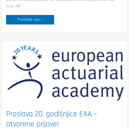
eura, dok
Pročitajte više »
Proslava
20.
godišnjice
EAA
–
otvorene
prijave!
Proslava 20. godišnjice EAA –
otvorene prijave!