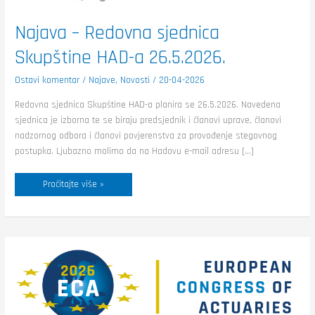
Najava – Redovna sjednica
Skupštine HAD-a 26.5.2026.
Ostavi komentar
/
Najave
,
Novosti
/
20-04-2026
Redovna sjednica Skupštine HAD-a planira se 26.5.2026. Navedena
sjednica je izborna te se biraju predsjednik i članovi uprave, članovi
nadzornog odbora i članovi povjerenstva za provođenje stegovnog
postupka. Ljubazno molimo da na Hadovu e-mail adresu […]
Pročitajte više »
European
Congress
of
Actuaries
(ECA)
2026
–
Pariz,
18.–