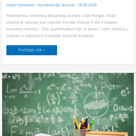
Ostavi komentar
/
Konferencije
,
Novosti
/
19-05-2025
Predsjednica Hrvatskog aktuarskog društva Lidija Pecigoš Višnjić
otvorila je seminar pod nazivom Climate Change & the European
Insurance Industry – Risk Quantification koji se danas i sutra održava u
Zagrebu u organizaciji European Actuarial Academy
Pročitajte više »
Raspored
predavanja
i
ispita
u
sklopu
obrazovnog
programa
za
dodatne
ispite
2025