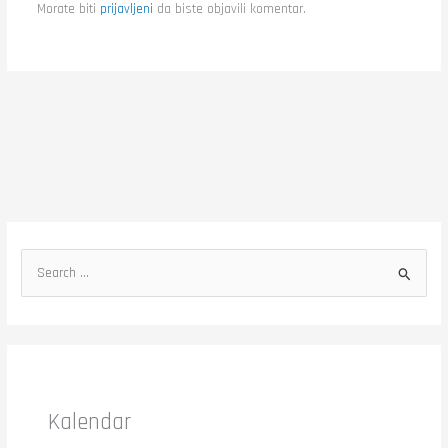
Morate biti
prijavljeni
da biste objavili komentar.
S
e
a
r
c
h
Kalendar
f