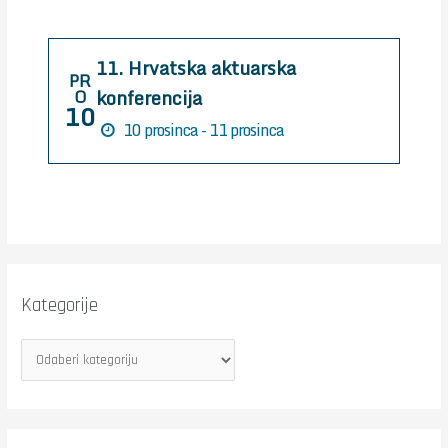
o
r
11. Hrvatska aktuarska
:
PR
konferencija
O
10
10 prosinca - 11 prosinca
Kategorije